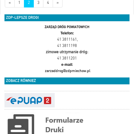
«
1
2
3
4
»
ZDP-LEPSZE DROGI
ZARZĄD DRÓG POWIATOWYCH
Telefon:
41 3811161
,
41 3811198
zimowe utrzymanie dróg:
41 3811201
e-mail:
zarzaddrog@zdpmiechow.pl
ZOBACZ RÓWNIEŻ