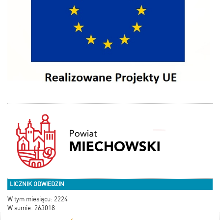
LICZNIK ODWIEDZIN
W tym miesiącu: 2224
W sumie: 263018