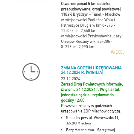
Otwarcie ponad 5 km odcinka
przebudowywanej drogi powiatowej
1182K Bryzdzyn - Tunel - Miechów
w miejscowości Podleśna Wola i
Pstroszyce Drugie w km 8+375 -
11+025, dł. 2,650 km
w miejscowości Przybysławice, Łazy i
Uniejów Rędziny w km 5+385 -
8+375, dł. 2,990 km
WIĘCEJ
ZMIANA GODZIN URZĘDOWANIA
24.12.2024 R. (WIGILIA)
23.12.2024
Zarząd Dróg Powiatowych informuje,
iż w dniu 24.12.2024 r. (Wigilia) tut.
jednostka będzie urzędować do
godziny
12:00
.
Powyższe zmiany w godzinach
urzędowania ZDP Miechów dotyczą:
Siedziby
przy ul. Warszawska 11,
32-200 Miechów,
Bazy Materiałowo - Sprzętowej