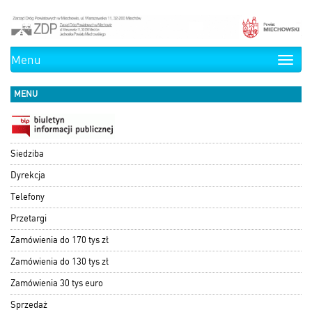
Menu
Toggle
naviga
MENU
Siedziba
Dyrekcja
Telefony
Przetargi
Zamówienia do 170 tys zł
Zamówienia do 130 tys zł
Zamówienia 30 tys euro
Sprzedaż