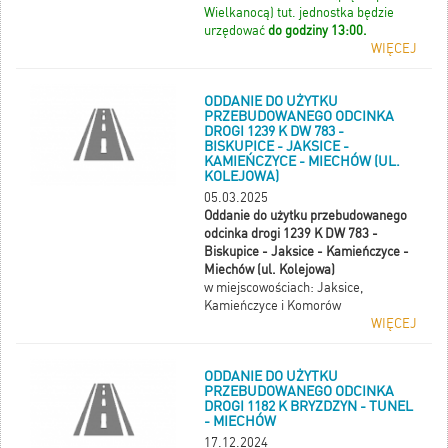
Wielkanocą) tut. jednostka będzie
urzędować
do godziny 13:00.
WIĘCEJ
ODDANIE DO UŻYTKU
PRZEBUDOWANEGO ODCINKA
DROGI 1239 K DW 783 -
BISKUPICE - JAKSICE -
KAMIEŃCZYCE - MIECHÓW (UL.
KOLEJOWA)
05.03.2025
Oddanie do użytku przebudowanego
odcinka drogi 1239 K DW 783 -
Biskupice - Jaksice - Kamieńczyce -
Miechów (ul. Kolejowa)
w miejscowościach: Jaksice,
Kamieńczyce i Komorów
WIĘCEJ
ODDANIE DO UŻYTKU
PRZEBUDOWANEGO ODCINKA
DROGI 1182 K BRYZDZYN - TUNEL
- MIECHÓW
17.12.2024