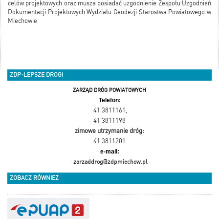
celów projektowych oraz musza posiadać uzgodnienie Zespołu Uzgodnień
Dokumentacji Projektowych Wydziału Geodezji Starostwa Powiatowego w
Miechowie
ZDP-LEPSZE DROGI
ZARZĄD DRÓG POWIATOWYCH
Telefon:
41 3811161
,
41 3811198
zimowe utrzymanie dróg:
41 3811201
e-mail:
zarzaddrog@zdpmiechow.pl
ZOBACZ RÓWNIEŻ