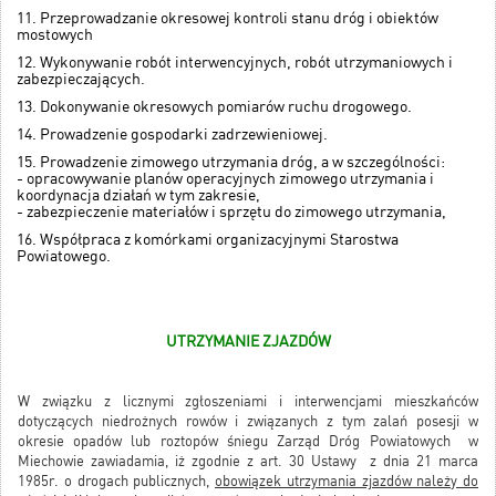
11. Przeprowadzanie okresowej kontroli stanu dróg i obiektów
mostowych
12. Wykonywanie robót interwencyjnych, robót utrzymaniowych i
zabezpieczających.
13. Dokonywanie okresowych pomiarów ruchu drogowego.
14. Prowadzenie gospodarki zadrzewieniowej.
15. Prowadzenie zimowego utrzymania dróg, a w szczególności:
- opracowywanie planów operacyjnych zimowego utrzymania i
koordynacja działań w tym zakresie,
- zabezpieczenie materiałów i sprzętu do zimowego utrzymania,
16. Współpraca z komórkami organizacyjnymi Starostwa
Powiatowego.
UTRZYMANIE ZJAZDÓW
W związku z licznymi zgłoszeniami i interwencjami mieszkańców
dotyczących niedrożnych rowów i związanych z tym zalań posesji w
okresie opadów lub roztopów śniegu Zarząd Dróg Powiatowych w
Miechowie zawiadamia, iż zgodnie z art. 30 Ustawy z dnia 21 marca
1985r. o drogach publicznych,
obowiązek utrzymania zjazdów należy do