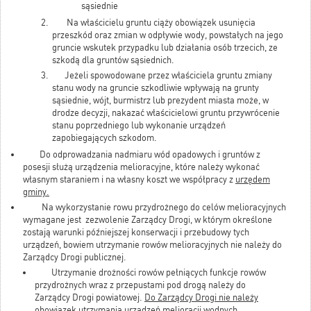
sąsiednie
Na właścicielu gruntu ciąży obowiązek usunięcia
przeszkód oraz zmian w odpływie wody, powstałych na jego
gruncie wskutek przypadku lub działania osób trzecich, ze
szkodą dla gruntów sąsiednich.
Jeżeli spowodowane przez właściciela gruntu zmiany
stanu wody na gruncie szkodliwie wpływają na grunty
sąsiednie, wójt, burmistrz lub prezydent miasta może, w
drodze decyzji, nakazać właścicielowi gruntu przywrócenie
stanu poprzedniego lub wykonanie urządzeń
zapobiegających szkodom.
Do odprowadzania nadmiaru wód opadowych i gruntów z
posesji służą urządzenia melioracyjne, które należy wykonać
własnym staraniem i na własny koszt we współpracy z
urzędem
gminy.
Na wykorzystanie rowu przydrożnego do celów melioracyjnych
wymagane jest zezwolenie Zarządcy Drogi, w którym określone
zostają warunki późniejszej konserwacji i przebudowy tych
urządzeń, bowiem utrzymanie rowów melioracyjnych nie należy do
Zarządcy Drogi publicznej.
Utrzymanie drożności rowów pełniących funkcje rowów
przydrożnych wraz z przepustami pod drogą należy do
Zarządcy Drogi powiatowej.
Do Zarządcy Drogi nie należy
obowiązek utrzymania urządzeń melioracji wodnych