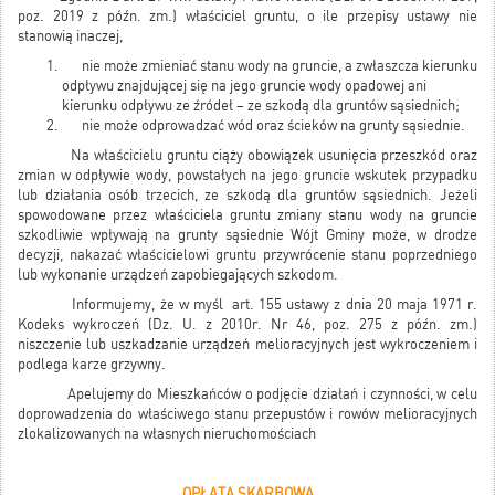
poz. 2019 z późn. zm.) właściciel gruntu, o ile przepisy ustawy nie
stanowią inaczej,
nie może zmieniać stanu wody na gruncie, a zwłaszcza kierunku
odpływu znajdującej się na jego gruncie wody opadowej ani
kierunku odpływu ze źródeł – ze szkodą dla gruntów sąsiednich;
nie może odprowadzać wód oraz ścieków na grunty sąsiednie.
Na właścicielu gruntu ciąży obowiązek usunięcia przeszkód oraz
zmian w odpływie wody, powstałych na jego gruncie wskutek przypadku
lub działania osób trzecich, ze szkodą dla gruntów sąsiednich. Jeżeli
spowodowane przez właściciela gruntu zmiany stanu wody na gruncie
szkodliwie wpływają na grunty sąsiednie Wójt Gminy może, w drodze
decyzji, nakazać właścicielowi gruntu przywrócenie stanu poprzedniego
lub wykonanie urządzeń zapobiegających szkodom.
Informujemy, że w myśl art. 155 ustawy z dnia 20 maja 1971 r.
Kodeks wykroczeń (Dz. U. z 2010r. Nr 46, poz. 275 z późn. zm.)
niszczenie lub uszkadzanie urządzeń melioracyjnych jest wykroczeniem i
podlega karze grzywny.
Apelujemy do Mieszkańców o podjęcie działań i czynności, w celu
doprowadzenia do właściwego stanu przepustów i rowów melioracyjnych
zlokalizowanych na własnych nieruchomościach
OPŁATA SKARBOWA