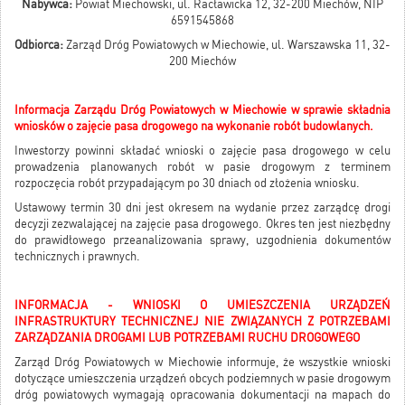
Nabywca:
Powiat Miechowski, ul. Racławicka 12, 32-200 Miechów, NIP
6591545868
Odbiorca:
Zarząd Dróg Powiatowych w Miechowie, ul. Warszawska 11, 32-
200 Miechów
Informacja Zarządu Dróg Powiatowych w Miechowie w sprawie składnia
wniosków o zajęcie pasa drogowego na wykonanie robót budowlanych.
Inwestorzy powinni składać wnioski o zajęcie pasa drogowego w celu
prowadzenia planowanych robót w pasie drogowym z terminem
rozpoczęcia robót przypadającym po 30 dniach od złożenia wniosku.
Ustawowy termin 30 dni jest okresem na wydanie przez zarządcę drogi
decyzji zezwalającej na zajęcie pasa drogowego. Okres ten jest niezbędny
do prawidłowego przeanalizowania sprawy, uzgodnienia dokumentów
technicznych i prawnych.
INFORMACJA - WNIOSKI O UMIESZCZENIA URZĄDZEŃ
INFRASTRUKTURY TECHNICZNEJ NIE ZWIĄZANYCH Z POTRZEBAMI
ZARZĄDZANIA DROGAMI LUB POTRZEBAMI RUCHU DROGOWEGO
Zarząd Dróg Powiatowych w Miechowie informuje, że wszystkie wnioski
dotyczące umieszczenia urządzeń obcych podziemnych w pasie drogowym
dróg powiatowych wymagają opracowania dokumentacji na mapach do