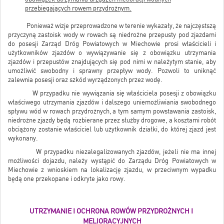
przebiegających rowem przydrożnym.
Ponieważ wizje przeprowadzone w terenie wykazały, że najczęstszą
przyczyną zastoisk wody w rowach są niedrożne przepusty pod zjazdami
do posesji Zarząd Dróg Powiatowych w Miechowie prosi właścicieli i
użytkowników zjazdów o wywiązywanie się z obowiązku utrzymania
zjazdów i przepustów znajdujących się pod nimi w należytym stanie, aby
umożliwić swobodny i sprawny przepływ wody. Pozwoli to uniknąć
zalewnia posesji oraz szkód wyrządzonych przez wodę.
W przypadku nie wywiązania się właściciela posesji z obowiązku
właściwego utrzymania zjazdów i dalszego uniemożliwiania swobodnego
spływu wód w rowach przydrożnych, a tym samym powstawania zastoisk,
niedrożne zjazdy będą rozbierane przez służby drogowe, a kosztami robót
obciążony zostanie właściciel lub użytkownik działki, do której zjazd jest
wykonany.
W przypadku niezalegalizowanych zjazdów, jeżeli nie ma innej
możliwości dojazdu, należy wystąpić do Zarządu Dróg Powiatowych w
Miechowie z wnioskiem na lokalizację zjazdu, w przeciwnym wypadku
będą one przekopane i odkryte jako rowy.
UTRZYMANIE
I OCHRONA ROWÓW PRZYDROŻNYCH I
MELIORACYJNYCH