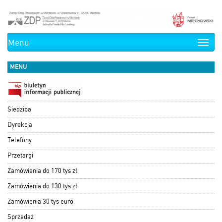
Menu
Toggle
naviga
MENU
Siedziba
Dyrekcja
Telefony
Przetargi
Zamówienia do 170 tys zł
Zamówienia do 130 tys zł
Zamówienia 30 tys euro
Sprzedaż