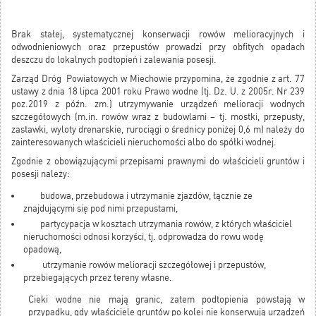
Brak stałej, systematycznej konserwacji rowów melioracyjnych i
odwodnieniowych oraz przepustów prowadzi przy obfitych opadach
deszczu do lokalnych podtopień i zalewania posesji.
Zarząd Dróg Powiatowych w Miechowie przypomina, że zgodnie z art. 77
ustawy z dnia 18 lipca 2001 roku Prawo wodne (tj. Dz. U. z 2005r. Nr 239
poz.2019 z późn. zm.) utrzymywanie urządzeń melioracji wodnych
szczegółowych (m.in. rowów wraz z budowlami – tj. mostki, przepusty,
zastawki, wyloty drenarskie, rurociągi o średnicy poniżej 0,6 m) należy do
zainteresowanych właścicieli nieruchomości albo do spółki wodnej.
Zgodnie z obowiązującymi przepisami prawnymi do właścicieli gruntów i
posesji należy:
budowa, przebudowa i utrzymanie zjazdów, łącznie ze
znajdującymi się pod nimi przepustami,
partycypacja w kosztach utrzymania rowów, z których właściciel
nieruchomości odnosi korzyści, tj. odprowadza do rowu wodę
opadową,
utrzymanie rowów melioracji szczegółowej i przepustów,
przebiegających przez tereny własne.
Cieki wodne nie mają granic, zatem podtopienia powstają w
przypadku, gdy właściciele gruntów po kolei nie konserwują urządzeń