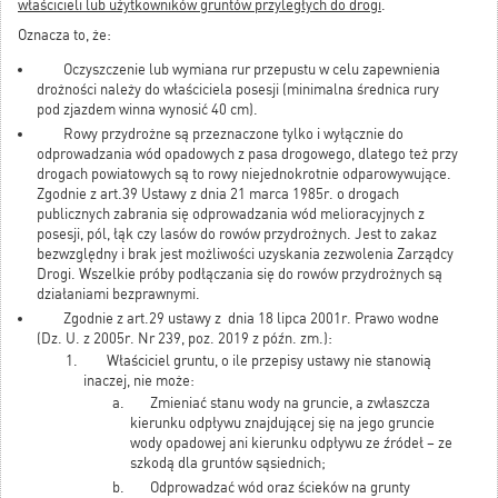
właścicieli lub użytkowników gruntów przyległych do drogi
.
Oznacza to, że:
Oczyszczenie lub wymiana rur przepustu w celu zapewnienia
drożności należy do właściciela posesji (minimalna średnica rury
pod zjazdem winna wynosić 40 cm).
Rowy przydrożne są przeznaczone tylko i wyłącznie do
odprowadzania wód opadowych z pasa drogowego, dlatego też przy
drogach powiatowych są to rowy niejednokrotnie odparowywujące.
Zgodnie z art.39 Ustawy z dnia 21 marca 1985r. o drogach
publicznych zabrania się odprowadzania wód melioracyjnych z
posesji, pól, łąk czy lasów do rowów przydrożnych. Jest to zakaz
bezwzględny i brak jest możliwości uzyskania zezwolenia Zarządcy
Drogi. Wszelkie próby podłączania się do rowów przydrożnych są
działaniami bezprawnymi.
Zgodnie z art.29 ustawy z dnia 18 lipca 2001r. Prawo wodne
(Dz. U. z 2005r. Nr 239, poz. 2019 z późn. zm.):
Właściciel gruntu, o ile przepisy ustawy nie stanowią
inaczej, nie może:
Zmieniać stanu wody na gruncie, a zwłaszcza
kierunku odpływu znajdującej się na jego gruncie
wody opadowej ani kierunku odpływu ze źródeł – ze
szkodą dla gruntów sąsiednich;
Odprowadzać wód oraz ścieków na grunty