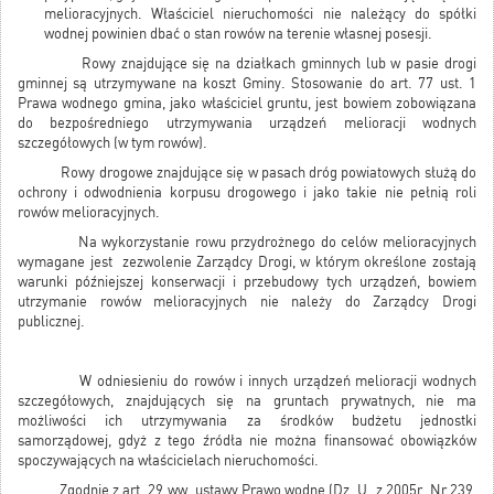
melioracyjnych. Właściciel nieruchomości nie należący do spółki
wodnej powinien dbać o stan rowów na terenie własnej posesji.
Rowy znajdujące się na działkach gminnych lub w pasie drogi
gminnej są utrzymywane na koszt Gminy. Stosowanie do art. 77 ust. 1
Prawa wodnego gmina, jako właściciel gruntu, jest bowiem zobowiązana
do bezpośredniego utrzymywania urządzeń melioracji wodnych
szczegółowych (w tym rowów).
Rowy drogowe znajdujące się w pasach dróg powiatowych służą do
ochrony i odwodnienia korpusu drogowego i jako takie nie pełnią roli
rowów melioracyjnych.
Na wykorzystanie rowu przydrożnego do celów melioracyjnych
wymagane jest zezwolenie Zarządcy Drogi, w którym określone zostają
warunki późniejszej konserwacji i przebudowy tych urządzeń, bowiem
utrzymanie rowów melioracyjnych nie należy do Zarządcy Drogi
publicznej.
W odniesieniu do rowów i innych urządzeń melioracji wodnych
szczegółowych, znajdujących się na gruntach prywatnych, nie ma
możliwości ich utrzymywania za środków budżetu jednostki
samorządowej, gdyż z tego źródła nie można finansować obowiązków
spoczywających na właścicielach nieruchomości.
Zgodnie z art. 29 ww. ustawy Prawo wodne (Dz. U. z 2005r. Nr 239,