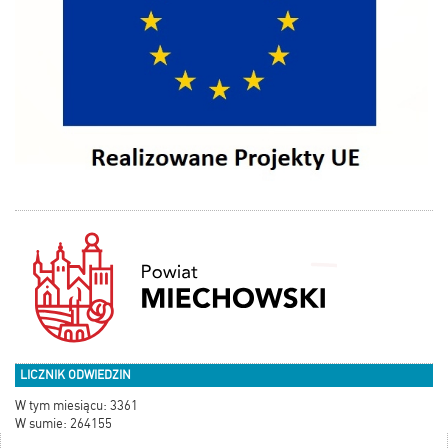
LICZNIK ODWIEDZIN
W tym miesiącu: 3361
W sumie: 264155