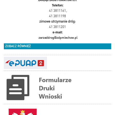
ZARZĄD DRÓG POWIATOWYCH
Telefon:
41 3811161
,
41 3811198
zimowe utrzymanie dróg:
41 3811201
e-mail:
zarzaddrog@zdpmiechow.pl
ZOBACZ RÓWNIEŻ