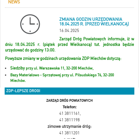
NEWS
ZMIANA GODZIN URZĘDOWANIA
18.04.2025 R. (PRZED WIELKANOCĄ)
16.04.2025
Zarząd Dróg Powiatowych informuje, iż w
dniu 18.04.2025 r. (piątek przed Wielkanocą) tut. jednostka będzie
urzędować do godziny 13:00.
Powyższe zmiany w godzinach urzędowania ZDP Miechów dotyczą:
Siedziby
przy
ul. Warszawska 11, 32-200 Miechów,
Bazy Materiałowo - Sprzętowej przy ul. Piłsudskiego 76, 32-200
Miechów.
ZDP-LEPSZE DROGI
ZARZĄD DRÓG POWIATOWYCH
Telefon:
41 3811161
,
41 3811198
zimowe utrzymanie dróg:
41 3811201