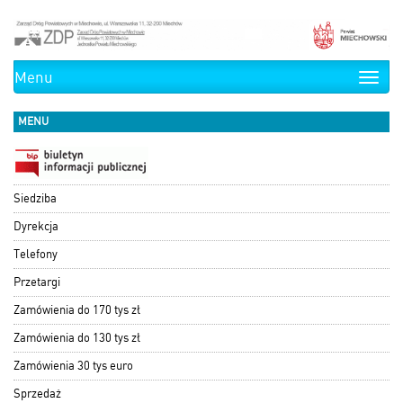
Menu
Toggle
naviga
MENU
Siedziba
Dyrekcja
Telefony
Przetargi
Zamówienia do 170 tys zł
Zamówienia do 130 tys zł
Zamówienia 30 tys euro
Sprzedaż