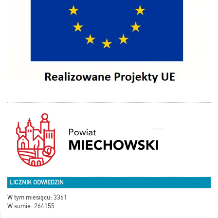
LICZNIK ODWIEDZIN
W tym miesiącu: 3361
W sumie: 264155