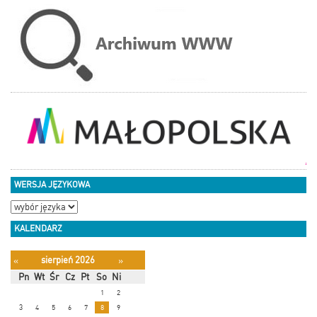
WERSJA JĘZYKOWA
KALENDARZ
sierpień 2026
«
»
Pn
Wt
Śr
Cz
Pt
So
Ni
1
2
3
4
5
6
7
8
9