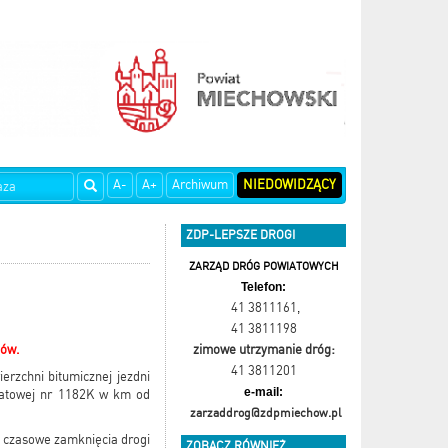
A-
A+
Archiwum
NIEDOWIDZĄCY
ZDP-LEPSZE DROGI
ZARZĄD DRÓG POWIATOWYCH
Telefon:
41 3811161
,
41 3811198
hów.
zimowe utrzymanie dróg:
41 3811201
rzchni bitumicznej jezdni
e-mail:
iatowej nr 1182K w km od
zarzaddrog@zdpmiechow.pl
ą czasowe zamknięcia drogi
ZOBACZ RÓWNIEŻ