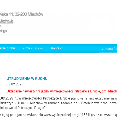
enia ruchu
Zima 2025/26
Kontakt
UTRUDNIENIA W RUCHU
02.09.2025
Układanie nawierzchni jezdni w miejscowości Pstroszyce Drugie, gm. Miec
.09.2025 r., w miejscowości Pstroszyce Drugie
planowane jest układanie nawie
 Bryzdzyn - Tunel - Miechów w ramach zadania pn. "Przebudowa drogi pow
ejscowości Pstroszyce Drugie".
będą polegać na wykonaniu warstwy ścieralnej drogi 1182 K przez co wystąpi