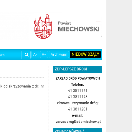
A-
A+
Archiwum
NIEDOWIDZĄCY
ZDP-LEPSZE DROGI
ZARZĄD DRÓG POWIATOWYCH
Telefon:
k od skrzyżowania z dr. nr
41 3811161
,
41 3811198
zimowe utrzymanie dróg:
41 3811201
e-mail:
zarzaddrog@zdpmiechow.pl
ZOBACZ RÓWNIEŻ