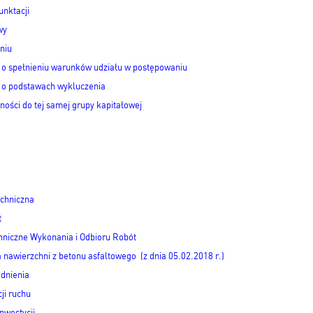
unktacji
wy
niu
o spełnieniu warunków udziału w postępowaniu
 o podstawach wykluczenia
ności do tej samej grupy kapitałowej
echniczna
t
chniczne Wykonania i Odbioru Robót
 nawierzchni z betonu asfaltowego (z dnia 05.02.2018 r.)
odnienia
ji ruchu
nwestycji