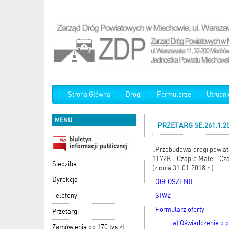
Strona Główna
Drogi
Formularze
Utrudni
MENU
PRZETARG SE.261.1.20
„Przebudowa drogi powiato
1172K - Czaple Małe - Cz
Siedziba
(z dnia 31.01.2018 r.)
Dyrekcja
-OGŁOSZENIE
Telefony
-SIWZ
-Formularz oferty
Przetargi
a) Oświadczenie o
Zamówienia do 170 tys zł