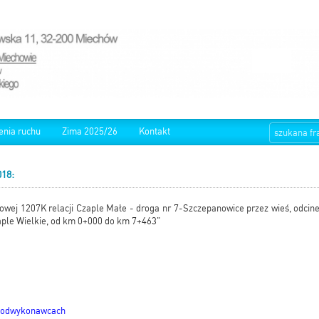
enia ruchu
Zima 2025/26
Kontakt
18:
wej 1207K relacji Czaple Małe - droga nr 7-Szczepanowice przez wieś, odcine
aple Wielkie, od km 0+000 do km 7+463"
 podwykonawcach