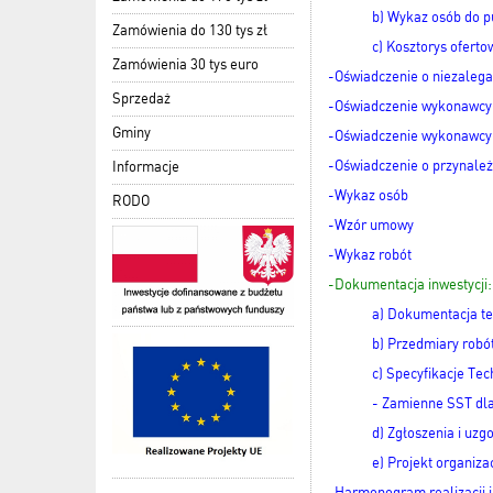
b) Wykaz osób do p
Zamówienia do 130 tys zł
c) Kosztorys oferto
Zamówienia 30 tys euro
-Oświadczenie o niezalega
Sprzedaż
-Oświadczenie wykonawcy 
Gminy
-Oświadczenie wykonawcy
-Oświadczenie o przynależ
Informacje
-Wykaz osób
RODO
-Wzór umowy
-Wykaz robót
-Dokumentacja inwestycji:
a) Dokumentacja t
b) Przedmiary robó
c) Specyfikacje Te
- Zamienne SST dla
d) Zgłoszenia i uzg
e) Projekt organizac
-Harmonogram realizacji i