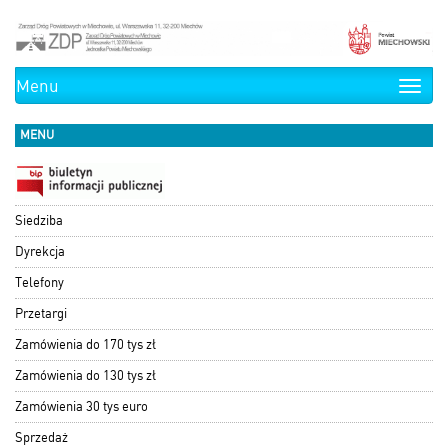
Menu
Toggle
naviga
MENU
Siedziba
Dyrekcja
Telefony
Przetargi
Zamówienia do 170 tys zł
Zamówienia do 130 tys zł
Zamówienia 30 tys euro
Sprzedaż