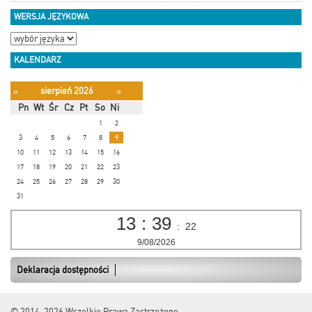
WERSJA JĘZYKOWA
KALENDARZ
sierpień 2026
«
»
Pn
Wt
Śr
Cz
Pt
So
Ni
1
2
3
4
5
6
7
8
9
10
11
12
13
14
15
16
17
18
19
20
21
22
23
24
25
26
27
28
29
30
31
13
:
39
:
22
9/08/2026
Deklaracja dostępności
© 2014-2026
Wszelkie Prawa Zastrzeżone.