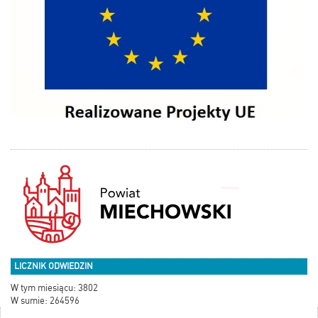
LICZNIK ODWIEDZIN
W tym miesiącu: 3802
W sumie: 264596