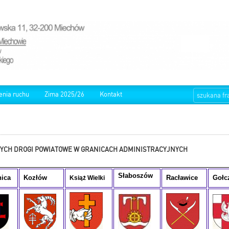
enia ruchu
Zima 2025/26
Kontakt
YCH DROGI POWIATOWE W GRANICACH ADMINISTRACYJNYCH
Słaboszów
nica
Kozłów
Racławice
Gołc
Książ Wielki