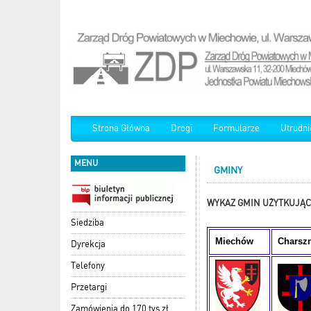
Strona Główna
Drogi
Formularze
Utrudni
MENU
GMINY
WYKAZ GMIN UŻYTKUJĄC
Siedziba
Miechów
Charsz
Dyrekcja
Telefony
Przetargi
Zamówienia do 170 tys zł