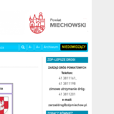
A-
A+
Archiwum
NIEDOWIDZĄCY
ZDP-LEPSZE DROGI
ZARZĄD DRÓG POWIATOWYCH
Telefon:
41 3811161
,
41 3811198
za
zimowe utrzymanie dróg:
41 3811201
e-mail:
zarzaddrog@zdpmiechow.pl
ZOBACZ RÓWNIEŻ