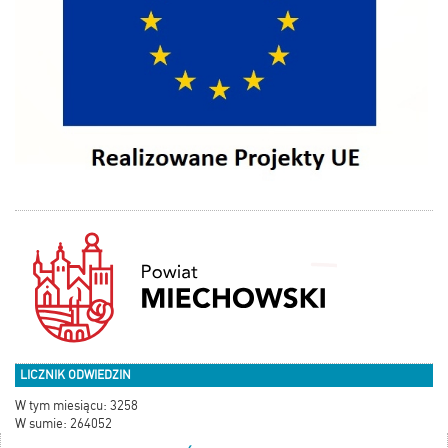
LICZNIK ODWIEDZIN
W tym miesiącu: 3258
W sumie: 264052