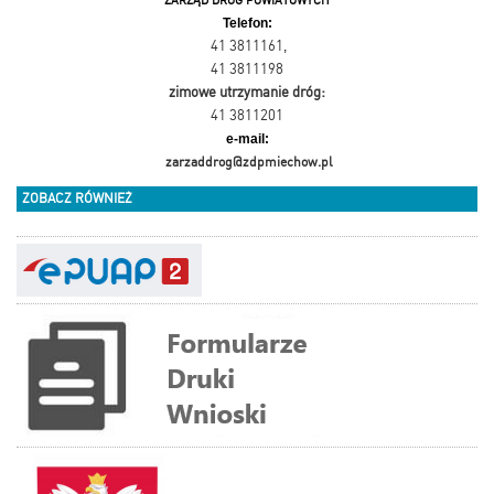
ZARZĄD DRÓG POWIATOWYCH
Telefon:
41 3811161
,
41 3811198
zimowe utrzymanie dróg:
41 3811201
e-mail:
zarzaddrog@zdpmiechow.pl
ZOBACZ RÓWNIEŻ