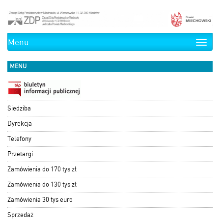
Menu
Toggle
naviga
MENU
Siedziba
Dyrekcja
Telefony
Przetargi
Zamówienia do 170 tys zł
Zamówienia do 130 tys zł
Zamówienia 30 tys euro
Sprzedaż