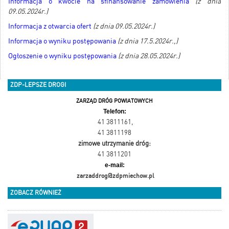
I
nformacja o kwocie na sfinansowanie zamówienia
(z dnia
09.05.2024r.)
Informacja z otwarcia ofert
(z dnia 09.05.2024r.)
Informacja o wyniku postępowania
(z dnia 17.5.2024r.,)
Ogłoszenie o wyniku postępowania
(z dnia 28.05.2024r.)
ZDP-LEPSZE DROGI
ZARZĄD DRÓG POWIATOWYCH
Telefon:
41 3811161
,
41 3811198
zimowe utrzymanie dróg:
41 3811201
e-mail:
zarzaddrog@zdpmiechow.pl
ZOBACZ RÓWNIEŻ