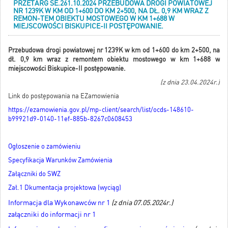
PRZETARG SE.261.10.2024 PRZEBUDOWA DROGI POWIATOWEJ
NR 1239K W KM OD 1+600 DO KM 2+500, NA DŁ. 0,9 KM WRAZ Z
REMON-TEM OBIEKTU MOSTOWEGO W KM 1+688 W
MIEJSCOWOŚCI BISKUPICE-II POSTĘPOWANIE.
Przebudowa drogi powiatowej nr 1239K w km od 1+600 do km 2+500, na
dł. 0,9 km wraz z remontem obiektu mostowego w km 1+688 w
miejscowości Biskupice-II postępowanie.
(z dnia 23.04.2024r.)
Link do postępowania na EZamowienia
https://ezamowienia.gov.pl/mp-client/search/list/ocds-148610-
b99921d9-0140-11ef-885b-8267c0608453
Ogłoszenie o zamówieniu
Specyfikacja Warunków Zamówienia
Załączniki do SWZ
Zał.1 Dkumentacja projektowa (wyciąg)
Informacja dla Wykonawców nr 1
(z dnia 07.05.2024r.)
załączniki do informacji nr 1