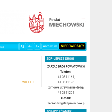
A-
A+
Archiwum
NIEDOWIDZĄCY
ZDP-LEPSZE DROGI
ZARZĄD DRÓG POWIATOWYCH
Telefon:
41 3811161
,
WIĘCEJ
41 3811198
zimowe utrzymanie dróg:
41 3811201
e-mail:
zarzaddrog@zdpmiechow.pl
ZOBACZ RÓWNIEŻ