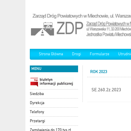
Strona Główna
Drogi
Formularze
Utrudni
MENU
ROK 2023
SE.260.2z.2023
Siedziba
Dyrekcja
Telefony
Przetargi
Zamówienia do 170 tys zł