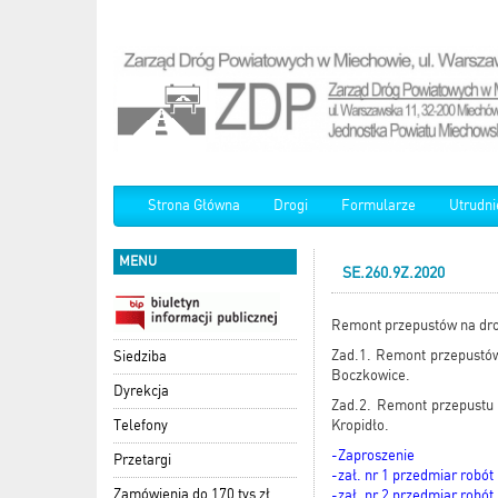
Strona Główna
Drogi
Formularze
Utrudni
MENU
SE.260.9Z.2020
Remont przepustów na dro
Zad.1. Remont przepustów
Siedziba
Boczkowice.
Dyrekcja
Zad.2. Remont przepustu 
Telefony
Kropidło.
-Zaproszenie
Przetargi
-zał. nr 1 przedmiar robó
Zamówienia do 170 tys zł
-zał. nr 2 przedmiar robó