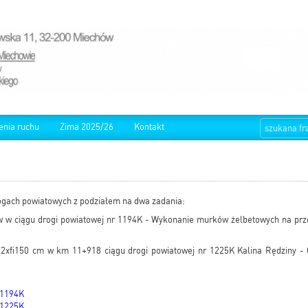
enia ruchu
Zima 2025/26
Kontakt
gach powiatowych z podziałem na dwa zadania:
 w ciągu drogi powiatowej nr 1194K - Wykonanie murków żelbetowych na przep
2xfi150 cm w km 11+918 ciągu drogi powiatowej nr 1225K Kalina Rędziny -
t 1194K
t 1225K