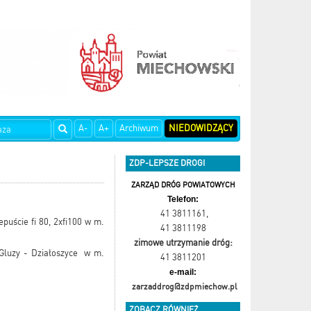
A-
A+
Archiwum
NIEDOWIDZĄCY
ZDP-LEPSZE DROGI
ZARZĄD DRÓG POWIATOWYCH
Telefon:
41 3811161
,
uście fi 80, 2xfi100 w m.
41 3811198
zimowe utrzymanie dróg:
 Gluzy - Działoszyce w m.
41 3811201
e-mail:
zarzaddrog@zdpmiechow.pl
ZOBACZ RÓWNIEŻ