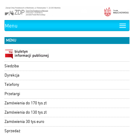
Menu
Toggle
naviga
MENU
Siedziba
Dyrekcja
Telefony
Przetargi
Zamówienia do 170 tys zł
Zamówienia do 130 tys zł
Zamówienia 30 tys euro
Sprzedaż