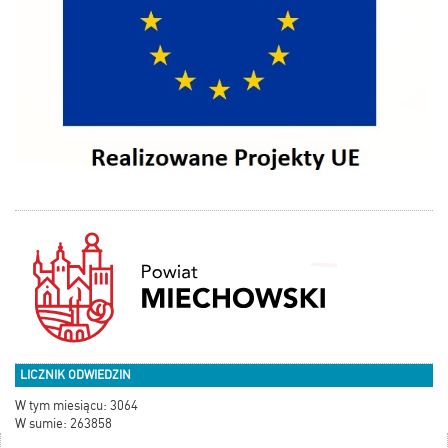
LICZNIK ODWIEDZIN
W tym miesiącu: 3064
W sumie: 263858