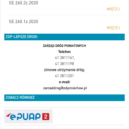
SE.260.2z.2020
WIĘCEJ
SE.260.1z.2020
WIĘCEJ
ZDP-LEPSZE DROGI
ZARZĄD DRÓG POWIATOWYCH
Telefon:
41 3811161
,
41 3811198
zimowe utrzymanie dróg:
41 3811201
e-mail:
zarzaddrog@zdpmiechow.pl
ZOBACZ RÓWNIEŻ