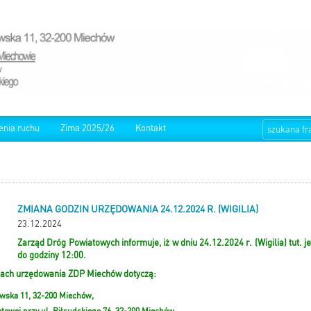
enia ruchu
Zima 2025/26
Kontakt
ZMIANA GODZIN URZĘDOWANIA 24.12.2024 R. (WIGILIA)
23.12.2024
Zarząd Dróg Powiatowych informuje, iż w dniu 24.12.2024 r. (Wigilia) tut.
do godziny 12:00.
ach urzędowania ZDP Miechów dotyczą:
wska 11, 32-200 Miechów,
towej przy ul. Piłsudskiego 76, 32-200 Miechów.