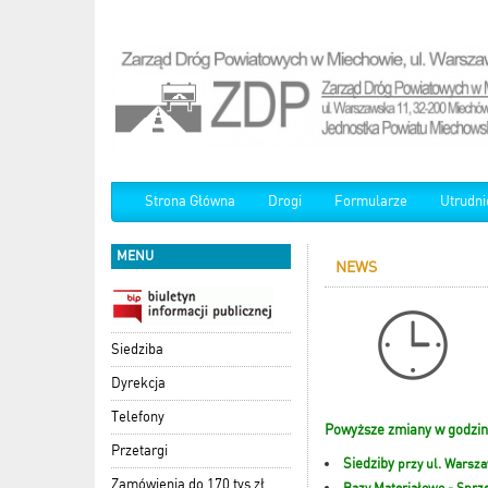
Strona Główna
Drogi
Formularze
Utrudni
MENU
NEWS
Siedziba
Dyrekcja
Telefony
Powyższe zmiany w godzin
Przetargi
Siedziby
przy
ul. Warsza
Zamówienia do 170 tys zł
Bazy Materiałowo - Sprzę