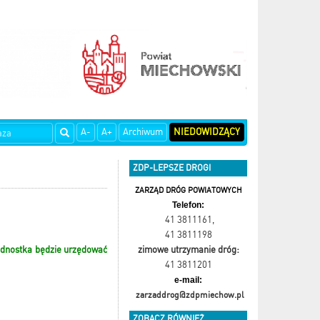
A-
A+
Archiwum
NIEDOWIDZĄCY
ZDP-LEPSZE DROGI
ZARZĄD DRÓG POWIATOWYCH
Telefon:
41 3811161
,
41 3811198
 jednostka będzie urzędować
zimowe utrzymanie dróg:
41 3811201
e-mail:
zarzaddrog@zdpmiechow.pl
ZOBACZ RÓWNIEŻ