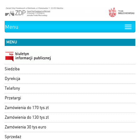
Menu
Toggle
naviga
MENU
Siedziba
Dyrekcja
Telefony
Przetargi
Zamówienia do 170 tys zł
Zamówienia do 130 tys zł
Zamówienia 30 tys euro
Sprzedaż