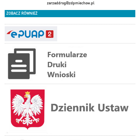
zarzaddrog@zdpmiechow.pl
ZOBACZ RÓWNIEŻ