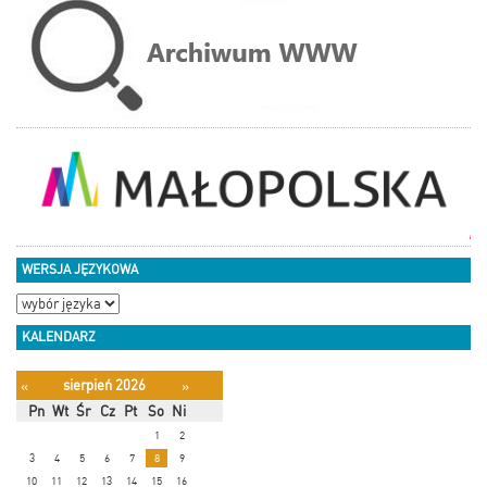
WERSJA JĘZYKOWA
KALENDARZ
sierpień 2026
«
»
Pn
Wt
Śr
Cz
Pt
So
Ni
1
2
3
4
5
6
7
8
9
10
11
12
13
14
15
16