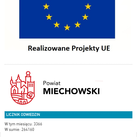
LICZNIK ODWIEDZIN
W tym miesiącu: 3366
W sumie: 264160