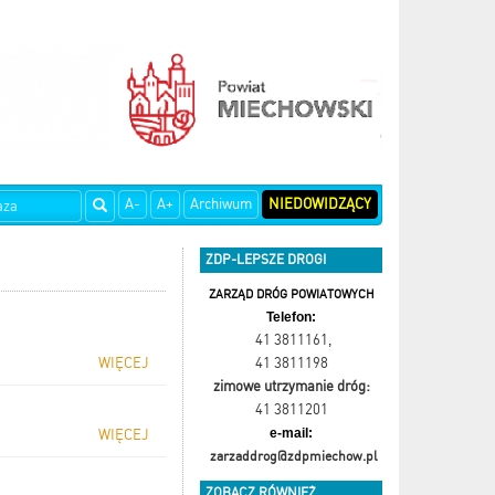
A-
A+
Archiwum
NIEDOWIDZĄCY
ZDP-LEPSZE DROGI
ZARZĄD DRÓG POWIATOWYCH
Telefon:
41 3811161
,
WIĘCEJ
41 3811198
zimowe utrzymanie dróg:
41 3811201
e-mail:
WIĘCEJ
zarzaddrog@zdpmiechow.pl
ZOBACZ RÓWNIEŻ