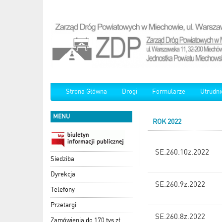
Strona Główna
Drogi
Formularze
Utrudni
MENU
ROK 2022
SE.260.10z.2022
Siedziba
Dyrekcja
SE.260.9z.2022
Telefony
Przetargi
SE.260.8z.2022
Zamówienia do 170 tys zł