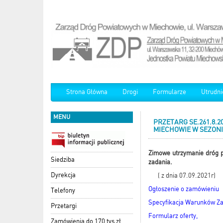
Strona Główna
Drogi
Formularze
Utrudni
MENU
PRZETARG SE.261.8.
MIECHOWIE W SEZONI
Zimowe utrzymanie dróg 
Siedziba
zadania.
Dyrekcja
( z dnia 07.09.2021r)
Ogłoszenie o zamówieniu
Telefony
Specyfikacja Warunków Z
Przetargi
Formularz oferty,
Zamówienia do 170 tys zł