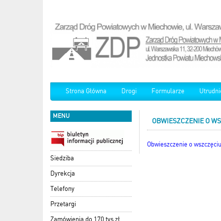
Strona Główna
Drogi
Formularze
Utrudni
MENU
OBWIESZCZENIE O W
Obwieszczenie o wszczęci
Siedziba
Dyrekcja
Telefony
Przetargi
Zamówienia do 170 tys zł