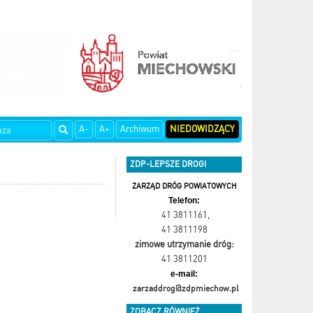
A-
A+
Archiwum
NIEDOWIDZĄCY
ZDP-LEPSZE DROGI
ZARZĄD DRÓG POWIATOWYCH
Telefon:
41 3811161
,
41 3811198
zimowe utrzymanie dróg:
41 3811201
e-mail:
zarzaddrog@zdpmiechow.pl
ZOBACZ RÓWNIEŻ