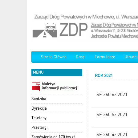
Strona Główna
Drogi
Formularze
Utrudni
MENU
ROK 2021
SE.260.6z.2021
Siedziba
Dyrekcja
SE.260.5z.2021
Telefony
Przetargi
SE.260.4z.2021
Zamówienia do 170 tys zł