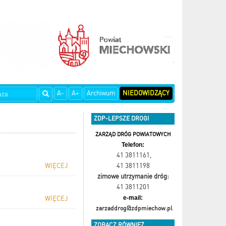
A-
A+
Archiwum
NIEDOWIDZĄCY
ZDP-LEPSZE DROGI
ZARZĄD DRÓG POWIATOWYCH
Telefon:
41 3811161
,
WIĘCEJ
41 3811198
zimowe utrzymanie dróg:
41 3811201
e-mail:
WIĘCEJ
zarzaddrog@zdpmiechow.pl
ZOBACZ RÓWNIEŻ