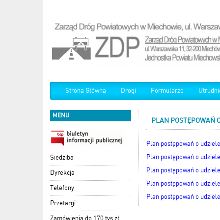
Strona Główna
Drogi
Formularze
Utrudni
MENU
PLAN POSTĘPOWAŃ O 
Plan postępowań o udziele
Plan postępowań o udziele
Siedziba
Plan postępowań o udziele
Dyrekcja
Plan postępowań o udziele
Telefony
Plan postępowań o udziele
Przetargi
Zamówienia do 170 tys zł