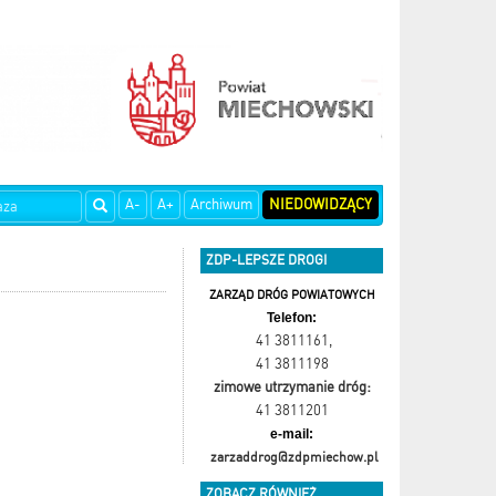
A-
A+
Archiwum
NIEDOWIDZĄCY
ZDP-LEPSZE DROGI
ZARZĄD DRÓG POWIATOWYCH
Telefon:
41 3811161
,
41 3811198
zimowe utrzymanie dróg:
41 3811201
e-mail:
zarzaddrog@zdpmiechow.pl
ZOBACZ RÓWNIEŻ