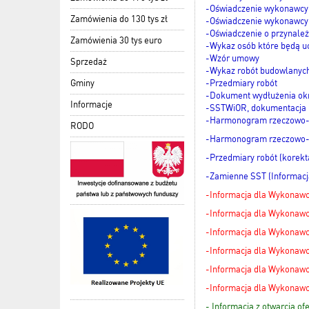
-Oświadczenie wykonawcy 
Zamówienia do 130 tys zł
-Oświadczenie wykonawcy 
-Oświadczenie o przynależ
Zamówienia 30 tys euro
-Wykaz osób które będą u
-Wzór umowy
Sprzedaż
-Wykaz robót budowlanyc
Gminy
-Przedmiary robót
-Dokument wydłużenia ok
Informacje
-SSTWiOR, dokumentacja
-Harmonogram rzeczowo-f
RODO
-Harmonogram rzeczowo-fi
-Przedmiary robót (korekt
-Zamienne SST (Informacj
-Informacja dla Wykonawc
-Informacja dla Wykonawcó
-Informacja dla Wykonawcó
-Informacja dla Wykonawcó
-Informacja dla Wykonawcó
-Informacja dla Wykonawcó
- Informacja z otwarcia ofe