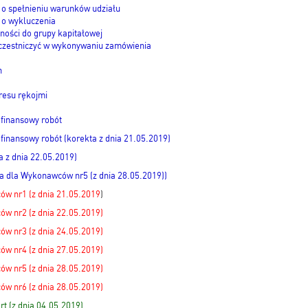
o spełnieniu warunków udziału
o wykluczenia
ności do grupy kapitałowej
czestniczyć w wykonywaniu zamówienia
h
resu rękojmi
inansowy robót
nansowy robót (korekta z dnia 21.05.2019)
a z dnia 22.05.2019)
a dla Wykonawców nr5 (z dnia 28.05.2019))
ów nr1 (z dnia 21.05.2019
)
w nr2 (z dnia 22.05.2019)
w nr3 (z dnia 24.05.2019)
w nr4 (z dnia 27.05.2019)
w nr5 (z dnia 28.05.2019)
w nr6 (z dnia 28.05.2019)
rt (z dnia 04.05.2019)