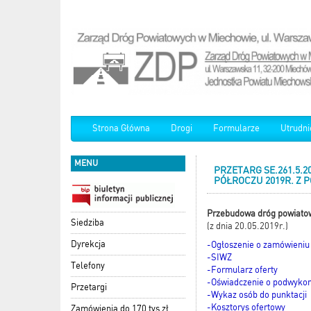
Strona Główna
Drogi
Formularze
Utrudni
MENU
PRZETARG SE.261.5.
PÓŁROCZU 2019R. Z 
Przebudowa dróg powiatow
Siedziba
(z dnia 20.05.2019r.)
Dyrekcja
-Ogłoszenie o zamówieniu
-SIWZ
Telefony
-Formularz oferty
-Oświadczenie o podwyko
Przetargi
-Wykaz osób do punktacji
-Kosztorys ofertowy
Zamówienia do 170 tys zł