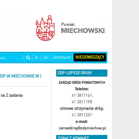
A-
A+
Archiwum
NIEDOWIDZĄCY
ZDP-LEPSZE DROGI
DP W MIECHOWIE W I
ZARZĄD DRÓG POWIATOWYCH
Telefon:
 na 2 zadania
41 3811161
,
41 3811198
zimowe utrzymanie dróg:
41 3811201
e-mail:
zarzaddrog@zdpmiechow.pl
ZOBACZ RÓWNIEŻ