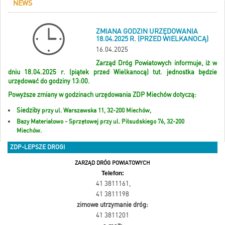
NEWS
ZMIANA GODZIN URZĘDOWANIA
18.04.2025 R. (PRZED WIELKANOCĄ)
16.04.2025
Zarząd Dróg Powiatowych informuje, iż w
dniu 18.04.2025 r. (piątek przed Wielkanocą) tut. jednostka będzie
urzędować do godziny 13:00.
Powyższe zmiany w godzinach urzędowania ZDP Miechów dotyczą:
Siedziby
przy
ul. Warszawska 11, 32-200 Miechów,
Bazy Materiałowo - Sprzętowej przy ul. Piłsudskiego 76, 32-200
Miechów.
ZDP-LEPSZE DROGI
ZARZĄD DRÓG POWIATOWYCH
Telefon:
41 3811161
,
41 3811198
zimowe utrzymanie dróg:
41 3811201