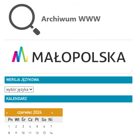
WERSJA JĘZYKOWA
KALENDARZ
czerwiec 2026
«
»
Pn
Wt
Śr
Cz
Pt
So
Ni
1
2
3
4
5
6
7
8
9
10
11
12
13
14