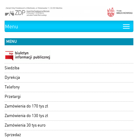
Menu
Toggle
naviga
MENU
Siedziba
Dyrekcja
Telefony
Przetargi
Zamówienia do 170 tys zł
Zamówienia do 130 tys zł
Zamówienia 30 tys euro
Sprzedaż