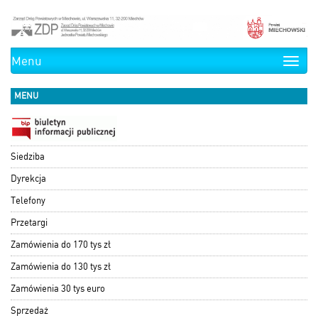
Menu
Toggle
naviga
MENU
Siedziba
Dyrekcja
Telefony
Przetargi
Zamówienia do 170 tys zł
Zamówienia do 130 tys zł
Zamówienia 30 tys euro
Sprzedaż