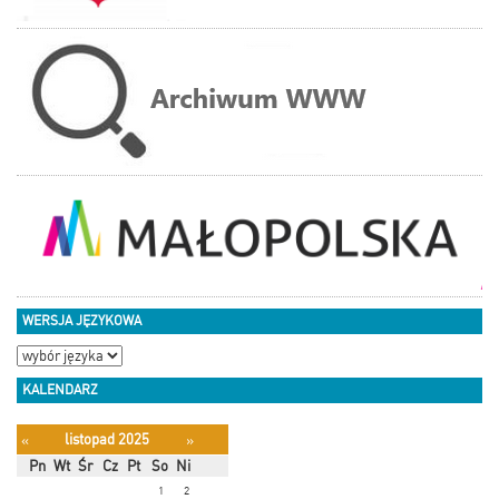
WERSJA JĘZYKOWA
KALENDARZ
listopad 2025
«
»
Pn
Wt
Śr
Cz
Pt
So
Ni
1
2