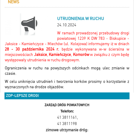
NEWS
UTRUDNIENIA W RUCHU
24.10.2024
W ramach prowadzonej przebudowy drogi
powiatowej 1239 K DW 783 - Biskupice -
Jaksice - Kamieńczyce - Miechów (ul. Kolejowa) informujemy iż w dniach
28 - 30 października 2024 r.
będzie wykonywana w-w ścieralna w
miejscowościach
Jaksice
,
Kamieńczyce
,
Komorów
w związku z czym będę
występowały utrudnienia w ruchu drogowym.
Ograniczenia w ruchu na powyższych odcinkach mogą ulec zmianie w
czasie.
W celu uniknięcia utrudnień i tworzenia korków prosimy o korzystanie z
wyznaczonych na drodze objazdów.
ZDP-LEPSZE DROGI
ZARZĄD DRÓG POWIATOWYCH
Telefon:
41 3811161
,
41 3811198
zimowe utrzymanie dróg: