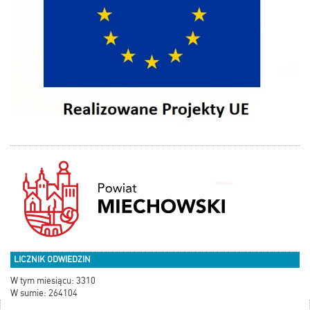
LICZNIK ODWIEDZIN
W tym miesiącu: 3310
W sumie: 264104