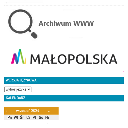
WERSJA JĘZYKOWA
KALENDARZ
wrzesień 2024
«
»
Pn
Wt
Śr
Cz
Pt
So
Ni
1