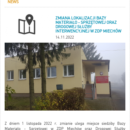
NEWS
ZMIANA LOKALIZACJI BAZY
MATERIAŁO - SPRZĘTOWEJ ORAZ
DROGOWEJ SŁUŻBY
INTERWENCYJNEJ W ZDP MIECHÓW
14.11.2022
Z dniem 1 listopada 2022 r. zmianie ulega miejsce siedziby Bazy
Materiało - Sprzętowej w ZDP Miechów oraz Drogowej Służby