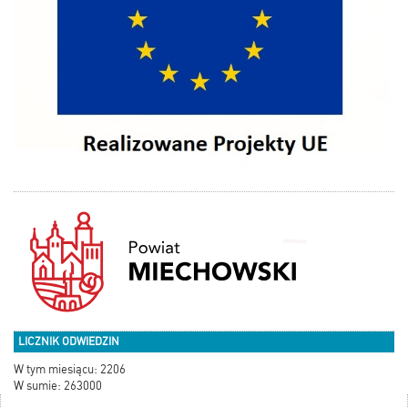
LICZNIK ODWIEDZIN
W tym miesiącu: 2206
W sumie: 263000