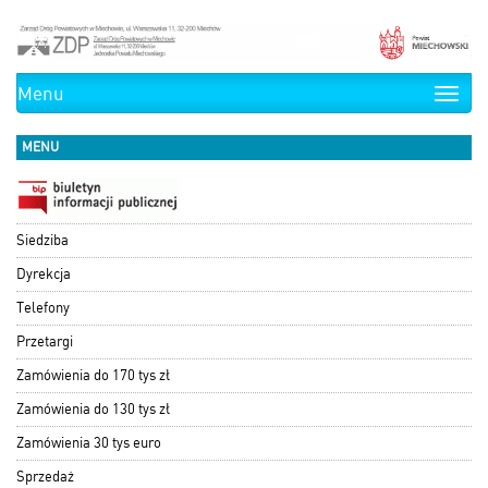
Menu
Toggle
naviga
MENU
Siedziba
Dyrekcja
Telefony
Przetargi
Zamówienia do 170 tys zł
Zamówienia do 130 tys zł
Zamówienia 30 tys euro
Sprzedaż