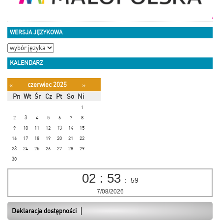
WERSJA JĘZYKOWA
KALENDARZ
czerwiec 2025
«
»
Pn
Wt
Śr
Cz
Pt
So
Ni
1
2
3
4
5
6
7
8
9
10
11
12
13
14
15
16
17
18
19
20
21
22
23
24
25
26
27
28
29
30
02
:
53
:
59
7/08/2026
Deklaracja dostępności