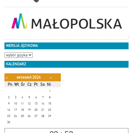
WERSJA JĘZYKOWA
KALENDARZ
wrzesień 2024
«
»
Pn
Wt
Śr
Cz
Pt
So
Ni
1
2
3
4
5
6
7
8
9
10
11
12
13
14
15
16
17
18
19
20
21
22
23
24
25
26
27
28
29
30