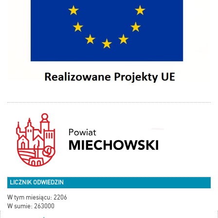
LICZNIK ODWIEDZIN
W tym miesiącu: 2206
W sumie: 263000