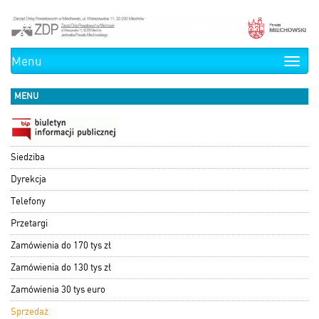
Menu
Toggle
naviga
MENU
Siedziba
Dyrekcja
Telefony
Przetargi
Zamówienia do 170 tys zł
Zamówienia do 130 tys zł
Zamówienia 30 tys euro
Sprzedaż