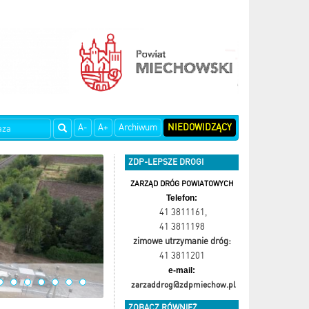
A-
A+
Archiwum
NIEDOWIDZĄCY
ZDP-LEPSZE DROGI
ZARZĄD DRÓG POWIATOWYCH
Telefon:
41 3811161
,
41 3811198
zimowe utrzymanie dróg:
41 3811201
e-mail:
zarzaddrog@zdpmiechow.pl
ZOBACZ RÓWNIEŻ