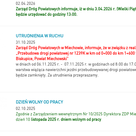
02.04.2026
Zarząd Dróg Powiatowych informuje, iż w dniu 3.04.2026 r. (Wielki Piąt
będzie urzędować do godziny 13:00.
UTRUDNIENIA W RUCHU
31.10.2025
Zarząd Dróg Powiatowych w Miechowie, informuje, że w związku z reali
„Przebudowa drogi powiatowej nr 1239K w km od 0+000 do km 1+600 
Biskupice, Powiat Miechowski”
w dniach od 06.11.2025 r. - 07.11.2025 r. w godzinach od 8:00 do 17
warstwa wiążąca nawierzchni jezdni przebudowywanej drogi powiatowe
będzie zamknięty. Za utrudnienia przepraszamy.
DZIEŃ WOLNY OD PRACY
02.10.2025
Zgodnie z Zarządzeniem wewnętrznym Nr 10/2025 Dyrektora ZDP Mie
dzień 10
listopada 2025 r. dniem wolnym od pracy