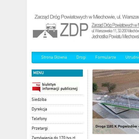
Strona Główna
Drogi
Formularze
Utrudni
MENU
Siedziba
Dyrekcja
Telefony
Droga 1181 K Pogwizdów -
Droga 1181 K Pogwizdów -
Przetargi
Zamówienia do 170 tys zł