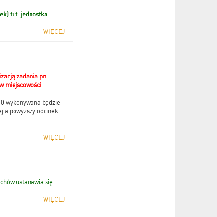
ek) tut. jednostka
WIĘCEJ
zacją zadania pn.
w miejscowości
:00 wykonywana będzie
j a powyższy odcinek
WIĘCEJ
chów ustanawia się
WIĘCEJ