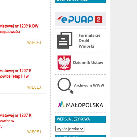
wiatowej nr 1239 K DW
miejscowości
WIĘCEJ
iatowej nr 1207 K
wice (etap II) w
WIĘCEJ
iatowej nr 1207 K
WERSJA JĘZYKOWA
nowice w
r.
WIĘCEJ