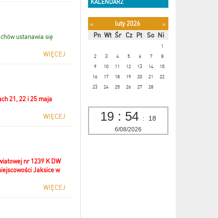
KALENDARZ
luty 2026
«
»
Pn
Wt
Śr
Cz
Pt
So
Ni
chów ustanawia się
1
WIĘCEJ
2
3
4
5
6
7
8
9
10
11
12
13
14
15
16
17
18
19
20
21
22
23
24
25
26
27
28
ch 21, 22 i 25 maja
19
:
54
WIĘCEJ
:
18
6/08/2026
wiatowej nr 1239 K DW
miejscowości Jaksice w
WIĘCEJ